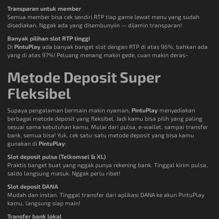
Transparan untuk member
Semua member bisa cek sendiri RTP tiap game lewat menu yang sudah
disediakan. Nggak ada yang disembunyiin — dijamin transparan!
Banyak pilihan slot RTP tinggi
Di
PintuPlay
ada banyak banget slot dengan RTP di atas 96%, bahkan ada
yang di atas 97%! Peluang menang makin gede, cuan makin deras~
Metode Deposit Super
Fleksibel
Supaya pengalaman bermain makin nyaman,
PintuPlay
menyediakan
berbagai metode deposit yang fleksibel. Jadi kamu bisa pilih yang paling
sesuai sama kebutuhan kamu. Mulai dari pulsa, e-wallet, sampai transfer
bank, semua bisa! Yuk, cek satu-satu metode deposit yang bisa kamu
gunakan di
PintuPlay
:
Slot deposit pulsa (Telkomsel & XL)
Praktis banget buat yang nggak punya rekening bank. Tinggal kirim pulsa,
saldo langsung masuk. Nggak perlu ribet!
Slot deposit DANA
Mudah dan instan. Tinggal transfer dari aplikasi DANA ke akun PintuPlay
kamu, langsung siap main!
Transfer bank lokal