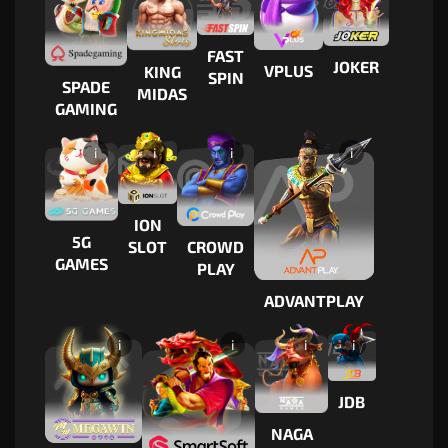
FAST
JOKER
VPLUS
KING
SPIN
SPADE
MIDAS
GAMING
i
i
i
i
ION
5G
SLOT
CROWD
GAMES
PLAY
ADVANTPLAY
i
i
i
i
JDB
NAGA