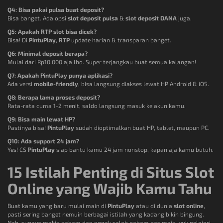
Q4: Bisa pakai pulsa buat deposit?
Bisa banget. Ada opsi
slot deposit pulsa
&
slot deposit DANA
juga.
Q5: Apakah RTP slot bisa dicek?
Bisa! Di
PintuPlay
,
RTP
update harian & transparan banget.
Q6: Minimal deposit berapa?
Mulai dari Rp10.000 aja lho. Super terjangkau buat semua kalangan!
Q7: Apakah PintuPlay punya aplikasi?
Ada versi
mobile-friendly
, bisa langsung diakses lewat HP Android & iOS.
Q8: Berapa lama proses deposit?
Rata-rata cuma 1-2 menit, saldo langsung masuk ke akun kamu.
Q9: Bisa main lewat HP?
Pastinya bisa!
PintuPlay
sudah dioptimalkan buat HP, tablet, maupun PC.
Q10: Ada support 24 jam?
Yes! CS
PintuPlay
siap bantu kamu 24 jam nonstop, kapan aja kamu butuh.
15 Istilah Penting di Situs Slot
Online yang Wajib Kamu Tahu
Buat kamu yang baru mulai main di
PintuPlay
atau di dunia
slot online
,
pasti sering banget nemuin berbagai istilah yang kadang bikin bingung.
Nah, supaya makin paham dan nggak salah paham pas main, yuk pelajari