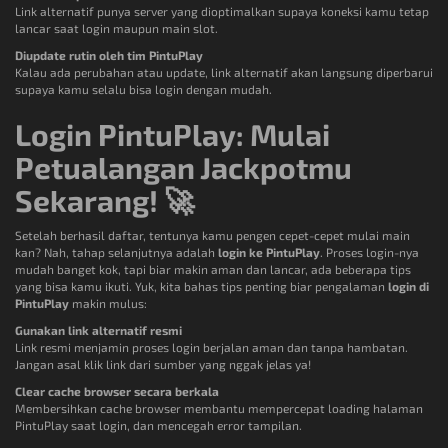
Link alternatif punya server yang dioptimalkan supaya koneksi kamu tetap
lancar saat login maupun main slot.
Diupdate rutin oleh tim PintuPlay
Kalau ada perubahan atau update, link alternatif akan langsung diperbarui
supaya kamu selalu bisa login dengan mudah.
Login PintuPlay: Mulai
Petualangan Jackpotmu
Sekarang! 🚀
Setelah berhasil daftar, tentunya kamu pengen cepet-cepet mulai main
kan? Nah, tahap selanjutnya adalah
login ke PintuPlay
. Proses login-nya
mudah banget kok, tapi biar makin aman dan lancar, ada beberapa tips
yang bisa kamu ikuti. Yuk, kita bahas tips penting biar pengalaman
login di
PintuPlay
makin mulus:
Gunakan link alternatif resmi
Link resmi menjamin proses login berjalan aman dan tanpa hambatan.
Jangan asal klik link dari sumber yang nggak jelas ya!
Clear cache browser secara berkala
Membersihkan cache browser membantu mempercepat loading halaman
PintuPlay saat login, dan mencegah error tampilan.