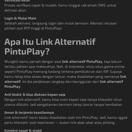
Verifikasi Akun
Proses verifikasi cepat & mudah. Kamu tinggal cek email/SMS untuk
aktivasi akun.
Login & Mulai Main
Setelah aktivasi, langsung login dan mulai bermain. Nikmati ratusan
pilihan slot RTP tinggi di PintuPlay!
Apa Itu Link Alternatif
PintuPlay?
Mungkin kamu pernah dengar soal
link alternatif PintuPlay
, tapi belum
terlalu paham apa maksudnya. Nah, di Indonesia, situs-situs game online
seperti PintuPlay memang kadang terkena pemblokiran dari ISP. Supaya
kamu tetap bisa akses dengan lancar, maka disediakan yang namanya
link
alternatif
. Ini dia penjelasan lengkap dan keunggulan dari
link alternatif
PintuPlay
:
Anti blokir & bisa diakses kapan saja
Dengan link alternatif, kamu bisa main kapan saja tanpa khawatir situs
utama diblokir. Jadi pengalaman bermain tetap lancar tanpa hambatan.
Aman & terjamin keasliannya
Link alternatif resmi selalu disediakan oleh tim PintuPlay. Jadi, kamu nggak
perlu khawatir soal keamanan — bukan link abal-abal atau phising.
Koneksi cepat & stabil