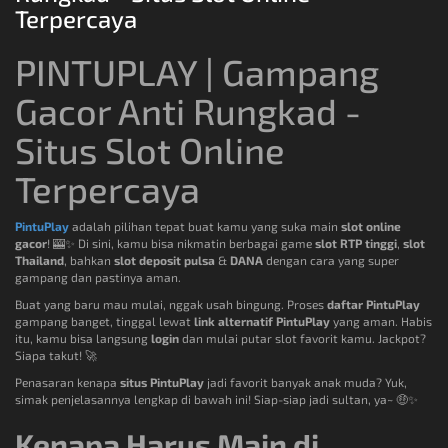
Terpercaya
PINTUPLAY | Gampang
Gacor Anti Rungkad -
Situs Slot Online
Terpercaya
PintuPlay
adalah pilihan tepat buat kamu yang suka main
slot online
gacor
! 🎰✨ Di sini, kamu bisa nikmatin berbagai game
slot RTP tinggi
,
slot
Thailand
, bahkan
slot deposit pulsa
&
DANA
dengan cara yang super
gampang dan pastinya aman.
Buat yang baru mau mulai, nggak usah bingung. Proses
daftar PintuPlay
gampang banget, tinggal lewat
link alternatif PintuPlay
yang aman. Habis
itu, kamu bisa langsung
login
dan mulai putar slot favorit kamu. Jackpot?
Siapa takut! 🚀
Penasaran kenapa
situs PintuPlay
jadi favorit banyak anak muda? Yuk,
simak penjelasannya lengkap di bawah ini! Siap-siap jadi sultan, ya~ 🤑✨
Kenapa Harus Main di