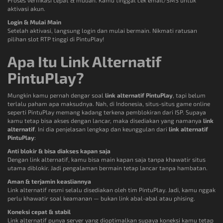
Proses verifikasi cepat & mudah. Kamu tinggal cek email/SMS untuk
aktivasi akun.
Login & Mulai Main
Setelah aktivasi, langsung login dan mulai bermain. Nikmati ratusan
pilihan slot RTP tinggi di PintuPlay!
Apa Itu Link Alternatif
PintuPlay?
Mungkin kamu pernah dengar soal
link alternatif PintuPlay
, tapi belum
terlalu paham apa maksudnya. Nah, di Indonesia, situs-situs game online
seperti PintuPlay memang kadang terkena pemblokiran dari ISP. Supaya
kamu tetap bisa akses dengan lancar, maka disediakan yang namanya
link
alternatif
. Ini dia penjelasan lengkap dan keunggulan dari
link alternatif
PintuPlay
:
Anti blokir & bisa diakses kapan saja
Dengan link alternatif, kamu bisa main kapan saja tanpa khawatir situs
utama diblokir. Jadi pengalaman bermain tetap lancar tanpa hambatan.
Aman & terjamin keasliannya
Link alternatif resmi selalu disediakan oleh tim PintuPlay. Jadi, kamu nggak
perlu khawatir soal keamanan — bukan link abal-abal atau phising.
Koneksi cepat & stabil
Link alternatif punya server yang dioptimalkan supaya koneksi kamu tetap