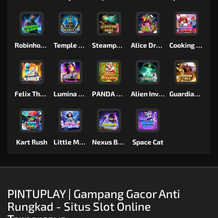
Robinhood Quest
Temple of Horus
Steampunk Heist
Alice Dream
Cooking Red
Felix The Robber
Lumina Drift
PANDA BLESSING
Alien Invasion
Guardian of Gold
Kart Rush
Little Mermaid
Nexus Blade
Space Cat
PINTUPLAY | Gampang Gacor Anti
Rungkad - Situs Slot Online