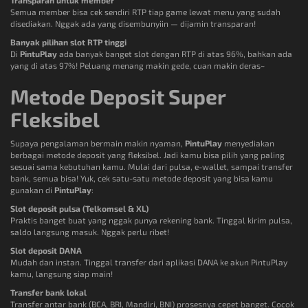
Transparan untuk member
Semua member bisa cek sendiri RTP tiap game lewat menu yang sudah
disediakan. Nggak ada yang disembunyiin — dijamin transparan!
Banyak pilihan slot RTP tinggi
Di
PintuPlay
ada banyak banget slot dengan RTP di atas 96%, bahkan ada
yang di atas 97%! Peluang menang makin gede, cuan makin deras~
Metode Deposit Super
Fleksibel
Supaya pengalaman bermain makin nyaman,
PintuPlay
menyediakan
berbagai metode deposit yang fleksibel. Jadi kamu bisa pilih yang paling
sesuai sama kebutuhan kamu. Mulai dari pulsa, e-wallet, sampai transfer
bank, semua bisa! Yuk, cek satu-satu metode deposit yang bisa kamu
gunakan di
PintuPlay
:
Slot deposit pulsa (Telkomsel & XL)
Praktis banget buat yang nggak punya rekening bank. Tinggal kirim pulsa,
saldo langsung masuk. Nggak perlu ribet!
Slot deposit DANA
Mudah dan instan. Tinggal transfer dari aplikasi DANA ke akun PintuPlay
kamu, langsung siap main!
Transfer bank lokal
Transfer antar bank (BCA, BRI, Mandiri, BNI) prosesnya cepet banget. Cocok