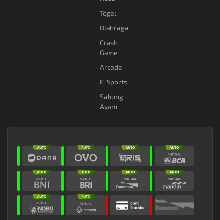
Togel
Olahraga
Crash
Game
Arcade
E-Sports
Sabung
Ayam