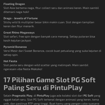
Floating Dragon
Slot Asia bertema naga, fitur collect seru dan animasi keren. Main sambil
ditemani naga hoki!
Drago - Jewels of Fortune
Sticky wild & multiplier besar bikin makin cuan. Slot dengan tampilan
keren dan fitur menarik.
Great Rhino Megaways
Slot safari, free spin dengan banyak cara menang. Setiap putaran bisa
kasih kejutan jackpot.
Pyramid Bonanza
Versi Mesir dari Sweet Bonanza, cocok buat petualang yang suka kejutan di
setiap spin.
Hot Fiesta
Slot pesta seru dengan wild scatter yang melimpah. Main sambil
ngerasain vibe fiesta Meksiko!
17 Pilihan Game Slot PG Soft
Paling Seru di PintuPlay
Selain
Pragmatic Play
, di
PintuPlay
juga ada koleksi slot dari
PG Soft
yang
nggak kalah seru. Slot PG Soft terkenal dengan animasi yang keren, tema
unik, dan pastinya RTP yang tinggi. Buat kamu yang pengen coba suasana