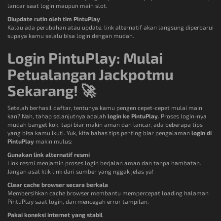
lancar saat login maupun main slot.
Diupdate rutin oleh tim PintuPlay
Kalau ada perubahan atau update, link alternatif akan langsung diperbarui
supaya kamu selalu bisa login dengan mudah.
Login PintuPlay: Mulai
Petualangan Jackpotmu
Sekarang! 🚀
Setelah berhasil daftar, tentunya kamu pengen cepet-cepet mulai main
kan? Nah, tahap selanjutnya adalah
login ke PintuPlay
. Proses login-nya
mudah banget kok, tapi biar makin aman dan lancar, ada beberapa tips
yang bisa kamu ikuti. Yuk, kita bahas tips penting biar pengalaman
login di
PintuPlay
makin mulus:
Gunakan link alternatif resmi
Link resmi menjamin proses login berjalan aman dan tanpa hambatan.
Jangan asal klik link dari sumber yang nggak jelas ya!
Clear cache browser secara berkala
Membersihkan cache browser membantu mempercepat loading halaman
PintuPlay saat login, dan mencegah error tampilan.
Pakai koneksi internet yang stabil