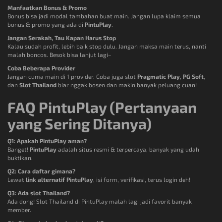
Manfaatkan Bonus & Promo
Bonus bisa jadi modal tambahan buat main. Jangan lupa klaim semua
bonus & promo yang ada di
PintuPlay
.
Jangan Serakah, Tau Kapan Harus Stop
Kalau sudah profit, lebih baik stop dulu. Jangan maksa main terus, nanti
malah boncos. Besok bisa lanjut lagi~
Coba Beberapa Provider
Jangan cuma main di 1 provider. Coba juga slot
Pragmatic Play
,
PG Soft
,
dan
Slot Thailand
biar nggak bosen dan makin banyak peluang cuan!
FAQ PintuPlay (Pertanyaan
yang Sering Ditanya)
Q1: Apakah PintuPlay aman?
Banget!
PintuPlay
adalah situs resmi & terpercaya, banyak yang udah
buktikan.
Q2: Cara daftar gimana?
Lewat
link alternatif PintuPlay
, isi form, verifikasi, terus login deh!
Q3: Ada slot Thailand?
Ada dong! Slot Thailand di PintuPlay malah lagi jadi favorit banyak
member.