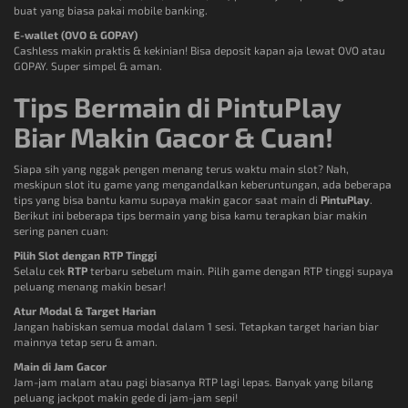
buat yang biasa pakai mobile banking.
E-wallet (OVO & GOPAY)
Cashless makin praktis & kekinian! Bisa deposit kapan aja lewat OVO atau
GOPAY. Super simpel & aman.
Tips Bermain di PintuPlay
Biar Makin Gacor & Cuan!
Siapa sih yang nggak pengen menang terus waktu main slot? Nah,
meskipun slot itu game yang mengandalkan keberuntungan, ada beberapa
tips yang bisa bantu kamu supaya makin gacor saat main di
PintuPlay
.
Berikut ini beberapa tips bermain yang bisa kamu terapkan biar makin
sering panen cuan:
Pilih Slot dengan RTP Tinggi
Selalu cek
RTP
terbaru sebelum main. Pilih game dengan RTP tinggi supaya
peluang menang makin besar!
Atur Modal & Target Harian
Jangan habiskan semua modal dalam 1 sesi. Tetapkan target harian biar
mainnya tetap seru & aman.
Main di Jam Gacor
Jam-jam malam atau pagi biasanya RTP lagi lepas. Banyak yang bilang
peluang jackpot makin gede di jam-jam sepi!